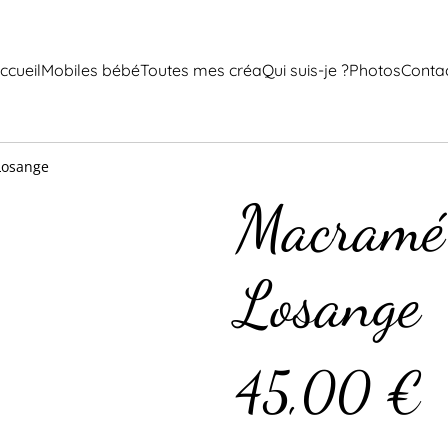
ccueil
Mobiles bébé
Toutes mes créa
Qui suis-je ?
Photos
Conta
Losange
Macramé 
Losange
45,00 €