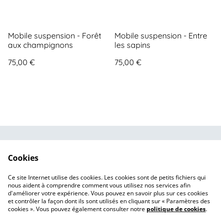
Mobile suspension - Forêt
Mobile suspension - Entre
aux champignons
les sapins
75,00 €
75,00 €
Contactez-nous
Conditions Générales
Cookies
de Vente
Politique de
Politique de cookies
Ce site Internet utilise des cookies. Les cookies sont de petits fichiers qui
confidentialité
nous aident à comprendre comment vous utilisez nos services afin
d'améliorer votre expérience. Vous pouvez en savoir plus sur ces cookies
et contrôler la façon dont ils sont utilisés en cliquant sur « Paramètres des
cookies ». Vous pouvez également consulter notre
politique de cookies
.