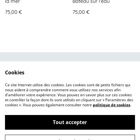
la mer
Bateau sur l'eau
75,00 €
75,00 €
Contactez-nous
Conditions Générales
Cookies
de Vente
Politique de
Politique de cookies
Ce site Internet utilise des cookies. Les cookies sont de petits fichiers qui
confidentialité
nous aident à comprendre comment vous utilisez nos services afin
d'améliorer votre expérience. Vous pouvez en savoir plus sur ces cookies
et contrôler la façon dont ils sont utilisés en cliquant sur « Paramètres des
cookies ». Vous pouvez également consulter notre
politique de cookies
.
Tout accepter
©
2026
Des Mains de Jeanne