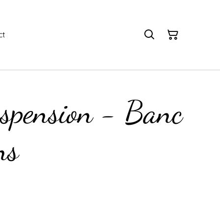
ct
uspension - Banc
ns