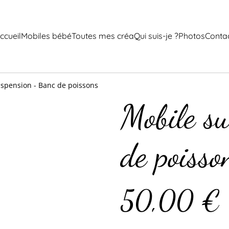
ccueil
Mobiles bébé
Toutes mes créa
Qui suis-je ?
Photos
Conta
spension - Banc de poissons
Mobile s
de poisso
50,00 €