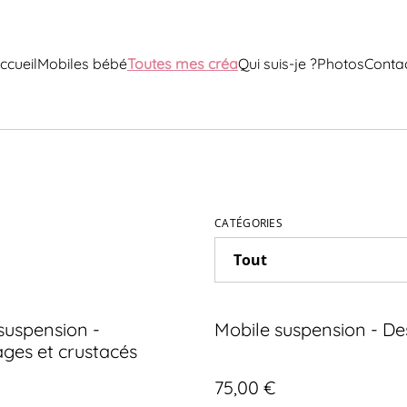
ccueil
Mobiles bébé
Toutes mes créa
Qui suis-je ?
Photos
Conta
CATÉGORIES
suspension -
Mobile suspension - De
ages et crustacés
75,00 €